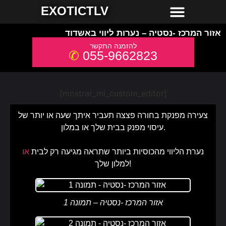
חשפניות למסיבת רווקים
חשפניות באשדוד
חשפניות באילת
חשפניות בחיפה
חשפניות בירושלים
חשפניות בתל אביב והמרכז
חשפניות בקריות והצפון
EXOTICTLV
אזור המרכז -נסטיה – נערות ליווי באשדוד
055-9662823
[mostrar_mi_custom_editor]
צעירה מפנקת בחורה פצצה תעביר איתך שעה או יותר של
עיסוי מפנק בבית שלך או במלון.
נערת הליווי מהכוסיות ביותר שתראה מגיעה רק לבית
או
למלון שלך!
אזור המרכז -נסטיה – תמונה 1