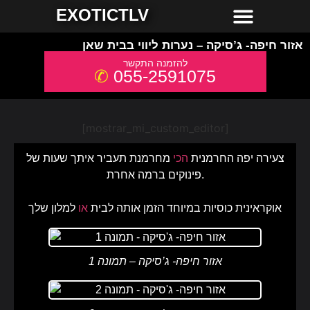
חשפניות למסיבת רווקים
חשפניות באשדוד
חשפניות באילת
חשפניות בחיפה
חשפניות בירושלים
חשפניות בתל אביב והמרכז
חשפניות בקריות והצפון
EXOTICTLV
אזור חיפה- ג’סיקה – נערות ליווי בבית שאן
055-2591075
[mostrar_mi_custom_editor]
צעירה יפה החרמנית
הכי
מחרמנת תעביר איתך שעות של
פינוקים ברמה אחרת.
אוקראינית כוסיות במיוחד הזמן אותה לבית
או
למלון שלך
אזור חיפה- ג’סיקה – תמונה 1