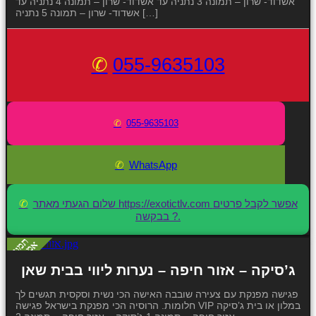
אשדוד- שרון – תמונה 3 נתניה עד אשדוד- שרון – תמונה 4 נתניה עד
אשדוד- שרון – תמונה 5 נתניה […]
055-9635103
055-9635103
WhatsApp
שלום הגעתי מאתר https://exotictlv.com אפשר לקבל פרטים
בבקשה ?.
ג’סיקה – אזור חיפה – נערות ליווי בבית שאן
פגישה מפנקת עם צעירה שובבה האישה הכי נשית וסקסית תגשים לך
חלומות. הרוסיה הכי מפנקת בישראל פגישה VIP במלון או בית ג’סיקה