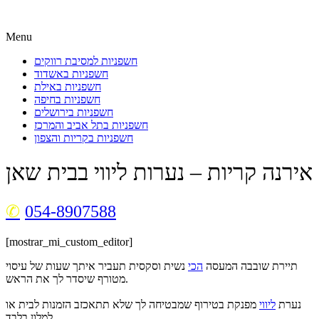
Menu
חשפניות למסיבת רווקים
חשפניות באשדוד
חשפניות באילת
חשפניות בחיפה
חשפניות בירושלים
חשפניות בתל אביב והמרכז
חשפניות בקריות והצפון
אירנה קריות – נערות ליווי בבית שאן
054-8907588
[mostrar_mi_custom_editor]
תיירת שובבה המעסה
הכי
נשית וסקסית תעביר איתך שעות של עיסוי
מטורף שיסדר לך את הראש.
נערת
ליווי
מפנקת בטירוף שמבטיחה לך שלא תתאכזב הזמנות לבית או
למלון בלבד