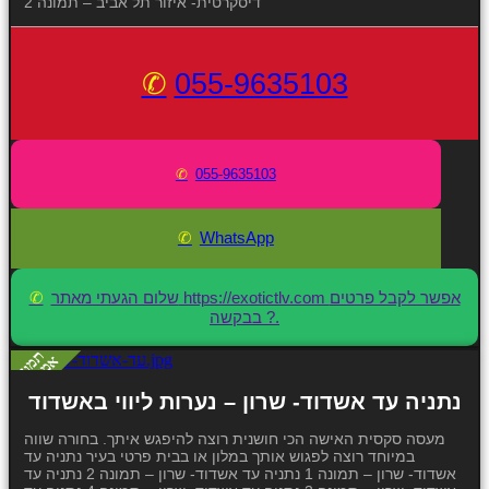
דיסקרטית- איזור תל אביב – תמונה 2
055-9635103
055-9635103
WhatsApp
שלום הגעתי מאתר https://exotictlv.com אפשר לקבל פרטים
בבקשה ?.
נתניה עד אשדוד- שרון – נערות ליווי באשדוד
מעסה סקסית האישה הכי חושנית רוצה להיפגש איתך. בחורה שווה
במיוחד רוצה לפגוש אותך במלון או בבית פרטי בעיר נתניה עד
אשדוד- שרון – תמונה 1 נתניה עד אשדוד- שרון – תמונה 2 נתניה עד