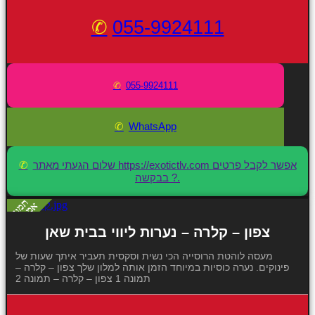
055-9924111
055-9924111
WhatsApp
שלום הגעתי מאתר https://exotictlv.com אפשר לקבל פרטים
בבקשה ?.
צפון – קלרה – נערות ליווי בבית שאן
מעסה לוהטת הרוסייה הכי נשית וסקסית תעביר איתך שעות של
פינוקים. נערה כוסיות במיוחד הזמן אותה למלון שלך צפון – קלרה –
תמונה 1 צפון – קלרה – תמונה 2