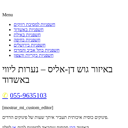
Menu
חשפניות למסיבת רווקים
חשפניות באשדוד
חשפניות באילת
חשפניות בחיפה
חשפניות בירושלים
חשפניות בתל אביב והמרכז
חשפניות בקריות והצפון
באיזור גוש דן-אליס – נערות ליווי
באשדוד
055-9635103
[mostrar_mi_custom_editor]
פינוקים כוסית איכותית תעביר איתך שעות של פינוקים הדדים.
האישה
הכי
סקסית שתראה להזמנות לבית
או
למלון