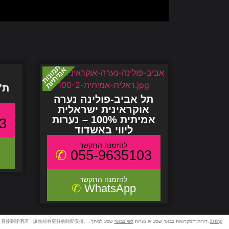
ת”
תל אביב-פולינה נערה
אוקראינית ישראלית
אמיתית 100% – נערות
3
ליווי באשדוד
055-9635103
WhatsApp
listing
שבע לביתך.
team的中港車接送服務便能連同行李接送客人直達到指定機場。此外，如果客人想到國內下蹋酒店，我們亦能安排直接到達酒店，讓您能有更好的時間安排。. דירות דיסקרטיות בבאר שבע או נערות
ליווי בבאר