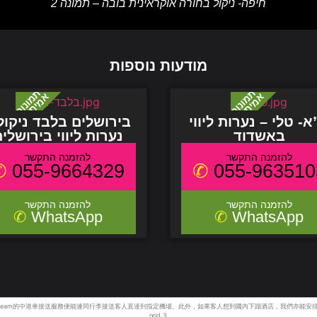
חיפה- ניקול בחורה אוקראינית בובה – תמונה 2
מודעות נוספות
א- טלי – נערות ליווי
בירושלים בלבד ניקול
באשדוד
נערות ליווי בירושלי
055-9664329
055-963510
WhatsApp
WhatsApp
grid
3.