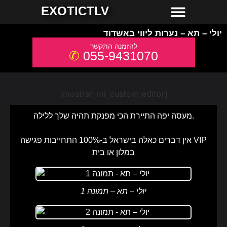
חשפניות למסיבת רווקים
חשפניות באשדוד
חשפניות באילת
חשפניות בחיפה
חשפניות בירושלים
חשפניות בתל אביב והמרכז
חשפניות בקריות והצפון
EXOTICTLV
יולי – תא – נערות ליווי באשדוד
055-9431070
[mostrar_mi_custom_editor]
מעסה יפה התיירת הכי מפנקת תהיה שלך ללילה.
אין דברים כאלה בישראל ב-100% התחייבות פגישה VIP
במלון או בית
יולי – תא – תמונה 1