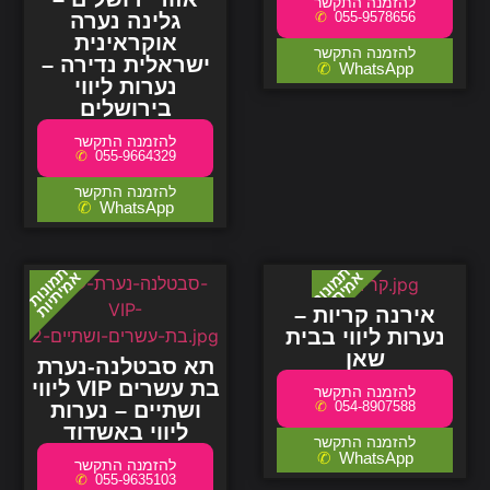
גלינה נערה
055-9578656
אוקראינית
ישראלית נדירה –
WhatsApp
נערות ליווי
בירושלים
055-9664329
WhatsApp
אירנה קריות –
נערות ליווי בבית
שאן
תא סבטלנה-נערת
ליווי VIP בת עשרים
ושתיים – נערות
054-8907588
ליווי באשדוד
WhatsApp
055-9635103