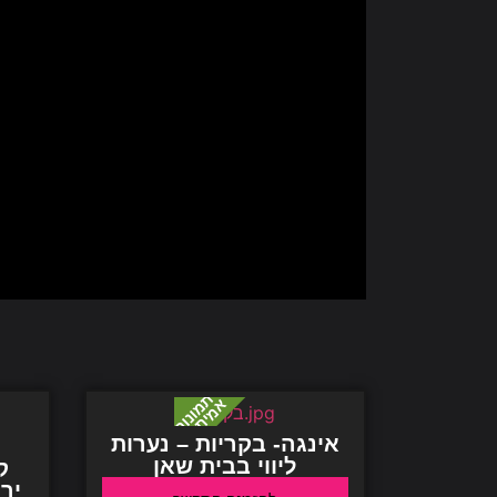
אינגה- בקריות – נערות
ליווי בבית שאן
יר