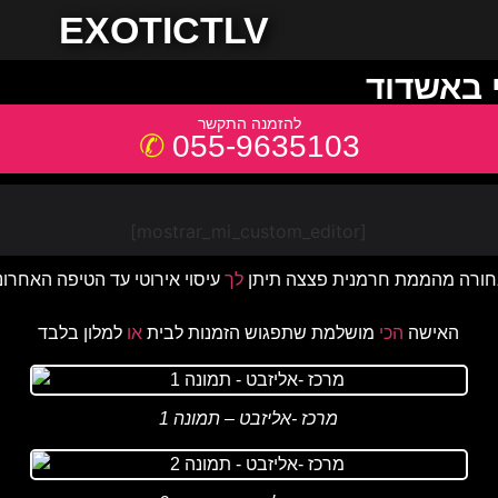
EXOTICTLV
י באשדוד
055-9635103
[mostrar_mi_custom_editor]
ורה מהממת חרמנית פצצה תיתן
לך
האישה
הכי
מושלמת שתפגוש הזמנות לבית
או
למלון בלבד
מרכז -אליזבט – תמונה 1