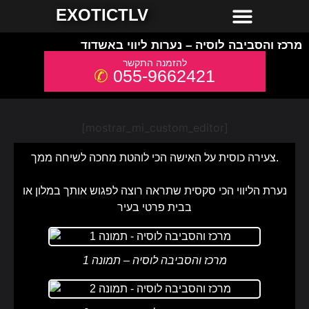
חשפניות למסיבת רווקים
חשפניות באשדוד
חשפניות באילת
חשפניות בחיפה
חשפניות בירושלים
חשפניות בתל אביב והמרכז
חשפניות בקריות והצפון
EXOTICTLV
מרכז והסביבה לוסיה – נערות ליווי באשדוד
055-9662421
[mostrar_mi_custom_editor]
צעירה כוסית על האישה הכי לוהטת מחכה לשיחה ממך.
נערת הליווי הכי סקסית שתראה רוצה לפגוש אותך במלון או
בבית פרטי בעיר
מרכז והסביבה לוסיה – תמונה 1