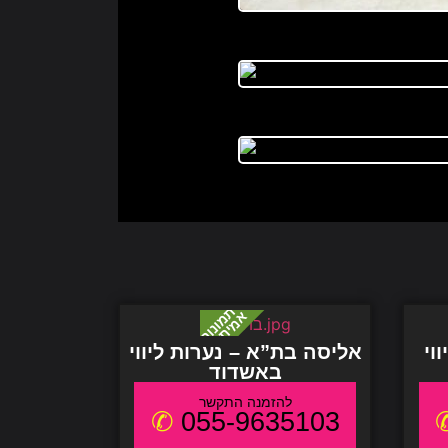
וי
אליסה בת”א – נערות ליווי
באשדוד
055-9635103