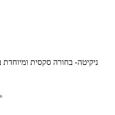
ניקיטה- בחורה סקסית ומיוחדת בא
עיסוי לוהט עם בחורה סקסית וליברלית, חרמנית שובבה רוצה להתפנק איתך.