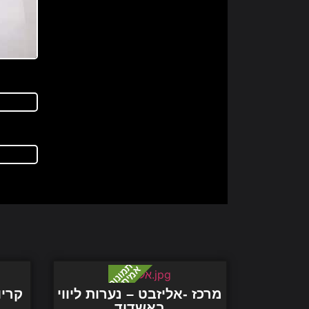
מרכז -אליזבט – נערות ליווי
קריו
באשדוד