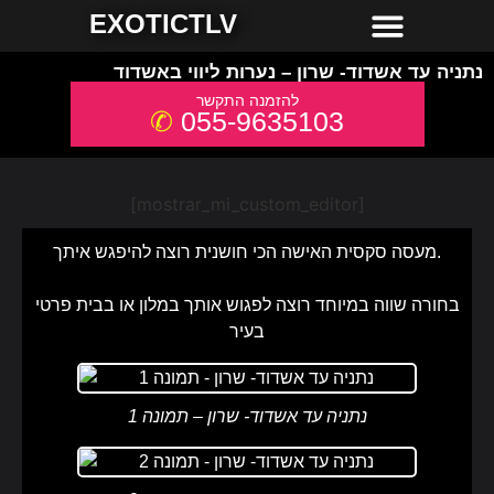
חשפניות למסיבת רווקים
חשפניות באשדוד
חשפניות באילת
חשפניות בחיפה
חשפניות בירושלים
חשפניות בתל אביב והמרכז
חשפניות בקריות והצפון
EXOTICTLV
נתניה עד אשדוד- שרון – נערות ליווי באשדוד
055-9635103
[mostrar_mi_custom_editor]
מעסה סקסית האישה הכי חושנית רוצה להיפגש איתך.
בחורה שווה במיוחד רוצה לפגוש אותך במלון או בבית פרטי
בעיר
נתניה עד אשדוד- שרון – תמונה 1