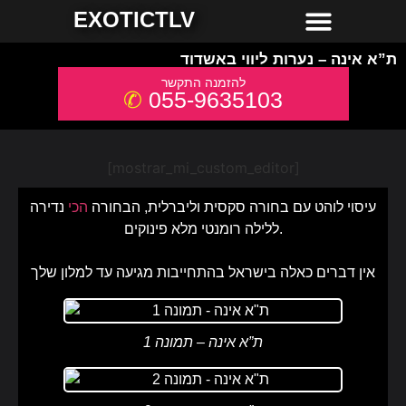
חשפניות למסיבת רווקים
חשפניות באשדוד
חשפניות באילת
חשפניות בחיפה
חשפניות בירושלים
חשפניות בתל אביב והמרכז
חשפניות בקריות והצפון
EXOTICTLV
ת”א אינה – נערות ליווי באשדוד
055-9635103
[mostrar_mi_custom_editor]
עיסוי לוהט עם בחורה סקסית וליברלית, הבחורה
הכי
נדירה
ללילה רומנטי מלא פינוקים.
אין דברים כאלה בישראל בהתחייבות מגיעה עד למלון שלך
ת”א אינה – תמונה 1