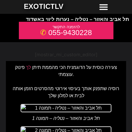
חשפניות למסיבת רווקים
חשפניות באשדוד
חשפניות באילת
חשפניות בחיפה
חשפניות בירושלים
חשפניות בתל אביב והמרכז
חשפניות בקריות והצפון
EXOTICTLV
תל אביב והאזור – נטליה – נערות ליווי באשדוד
055-9430228
[mostrar_mi_custom_editor]
צעירה כוסית על הדוגמנית הכי מהממת תיתן
לך
פינוק
עוצמתי.
רוסיה שתפנק אותך בעיסוי אירוטי מהסרטים הזמן אותה
לבית או למלון שלך
תל אביב והאזור – נטליה – תמונה 1