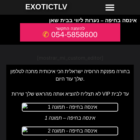
חשפניות למסיבת רווקים
חשפניות באשדוד
חשפניות באילת
חשפניות בחיפה
חשפניות בירושלים
חשפניות בתל אביב והמרכז
חשפניות בקריות והצפון
EXOTICTLV
אינסה בחיפה – נערות ליווי בבית שאן
054-5858600
[mostrar_mi_custom_editor]
בחורה מפנקת הרוסיה ישראלית הכי איכותית מחכה לטלפון
שלך עוד היום.
לא תצליח להוציא אותה מהראש שלך שירות VIP עד לבית
אינסה בחיפה – תמונה 1