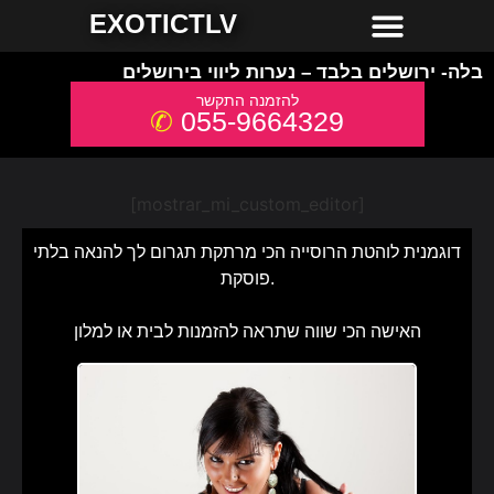
חשפניות למסיבת רווקים
חשפניות באשדוד
חשפניות באילת
חשפניות בחיפה
חשפניות בירושלים
חשפניות בתל אביב והמרכז
חשפניות בקריות והצפון
EXOTICTLV
בלה- ירושלים בלבד – נערות ליווי בירושלים
055-9664329
[mostrar_mi_custom_editor]
דוגמנית לוהטת הרוסייה הכי מרתקת תגרום לך להנאה בלתי
פוסקת.
האישה הכי שווה שתראה להזמנות לבית או למלון