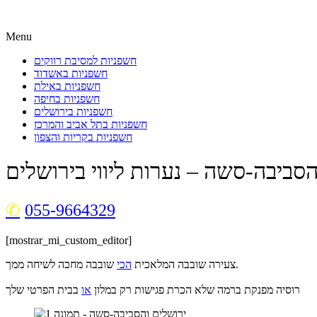
Menu
חשפניות למסיבת רווקים
חשפניות באשדוד
חשפניות באילת
חשפניות בחיפה
חשפניות בירושלים
חשפניות בתל אביב והמרכז
חשפניות בקריות והצפון
הסביבה-סשה – נערות ליווי בירושלים
055-9664329
[mostrar_mi_custom_editor]
שובבה מחכה לשיחה ממך.
צעירה שובבה המלאכית
הכי
רוסיה מפנקת ברמה שלא הכרת פגישות רק במלון
או
בבית הפרטי שלך