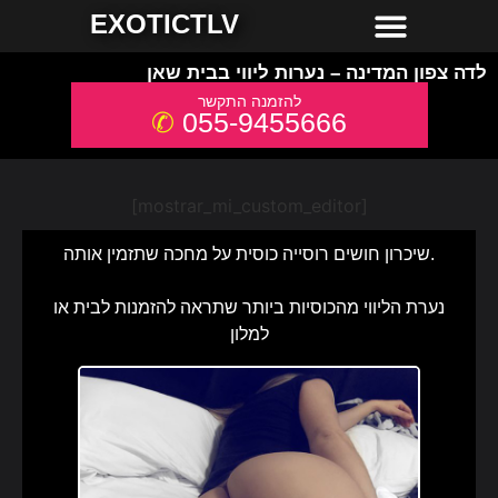
חשפניות למסיבת רווקים
חשפניות באשדוד
חשפניות באילת
חשפניות בחיפה
חשפניות בירושלים
חשפניות בתל אביב והמרכז
חשפניות בקריות והצפון
EXOTICTLV
לדה צפון המדינה – נערות ליווי בבית שאן
055-9455666
[mostrar_mi_custom_editor]
שיכרון חושים רוסייה כוסית על מחכה שתזמין אותה.
נערת הליווי מהכוסיות ביותר שתראה להזמנות לבית או
למלון