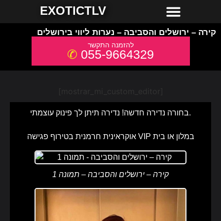
חשפניות למסיבת רווקים
חשפניות באשדוד
חשפניות באילת
חשפניות בחיפה
חשפניות בירושלים
חשפניות בתל אביב והמרכז
חשפניות בקריות והצפון
EXOTICTLV
קירה – ירושלים והסביבה – נערות ליווי בירושלים
055-9664329
[mostrar_mi_custom_editor]
בחורה נדירה חדשה! נדירה תיתן לך פינוק עוצמתי.
אוקראינית חרמנית בטירוף פגישה VIP במלון או בית
קירה – ירושלים והסביבה – תמונה 1